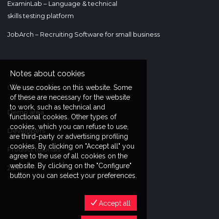
ExaminLab – Language & technical
skills testing platform
JobArch – Recruiting Software for small business
Notes about cookies
We use cookies on this website. Some
USEFUL LINKS
of these are necessary for the website
to work, such as technical and
Demo area
functional cookies. Other types of
cookies, which you can refuse to use,
Developers
are third-party or advertising profiling
cookies. By clicking on "Accept all" you
Product tutorials
agree to the use of all cookies on the
website. By clicking on the "Configure"
2ark
button you can select your preferences.
Accept all