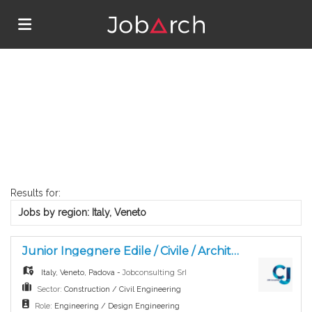
Home
Search
Job
Results for:
Jobs by region: Italy, Veneto
list
Upload
Junior Ingegnere Edile / Civile / Architetto / Ingegnere dei Materiali
your
Login
Jobconsulting Srl
Italy
,
Veneto
,
Padova
-
Sector:
Construction / Civil Engineering
Role:
Engineering / Design Engineering