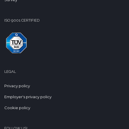
costituisce titolo preferenziale) -Buona
Padronanza del Pacchetto Office -
Preferenziale Conoscenza di: As400
Completano il Profilo: -Leadership -Ottime
ISO 9001 CERTIFIED
Capacità Comunicative e Relazionali -
Empatia -Intelligenza Emotiva -Capacità di
Analisi e di Pianificazione del lavoro -
Orientamento al raggiungimento degli
obiettivi e del risultato -Orientamento al
Problem Solving -Proattività e Flessibilità
Sede: Venezia Orario di lavoro: Lun-Ven Full-
Time Inquadramento: Ccnl Commercio a
tempo Determinato / Indeterminato - Ral:
30 40 k Il percorso annuale è rivolto a
LEGAL
candidati ambosessi in conformità ai sensi
delle leggi 903/77 e 125/91 e a persone di
Privacy policy
tutte le età e nazionalità in conformità ai
[removed] [removed] e [removed] del 2003
in tema di parità di trattamento
Employer's privacy policy
Cookie policy
FOLLOW US!