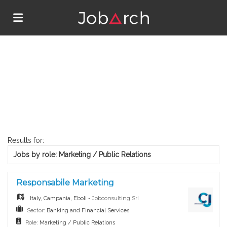
Home
Search
Job
Results for:
Jobs by role: Marketing / Public Relations
list
Upload
Responsabile Marketing
your
Login
Jobconsulting Srl
Italy
,
Campania
,
Eboli
-
Sector:
Banking and Financial Services
Role:
Marketing / Public Relations