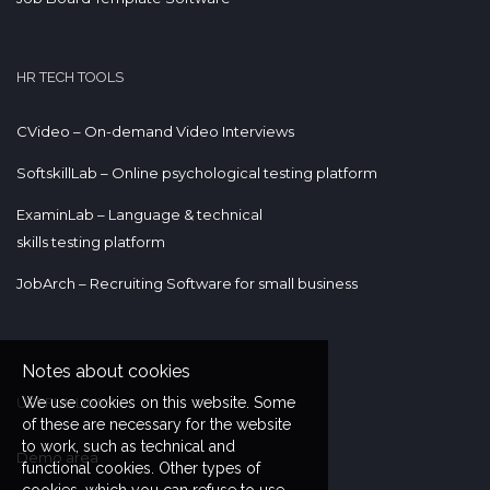
HR TECH TOOLS
CVideo – On-demand Video Interviews
SoftskillLab – Online psychological testing platform
ExaminLab – Language & technical
skills testing platform
JobArch – Recruiting Software for small business
Notes about cookies
We use cookies on this website. Some
USEFUL LINKS
of these are necessary for the website
to work, such as technical and
Demo area
functional cookies. Other types of