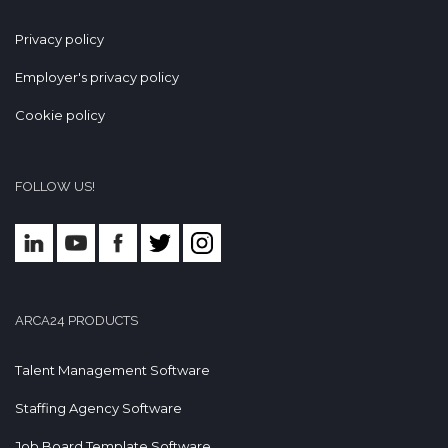
annuncio è rivolto a candidati ambosessi ai
sensi delle leggi 903/77 e 125/91 e a
persone di tutte le età e nazionalità in
Privacy policy
conformità ai [removed] [removed] e
[removed] del 2003 in tema di parità di
Employer's privacy policy
trattamento
Cookie policy
FOLLOW US!
ARCA24 PRODUCTS
Talent Management Software
Staffing Agency Software
Job Board Template Software