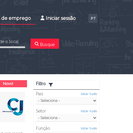
s de emprego
Iniciar sessão
PT
e o local
Busque
Novo!
Filtro
País
listar tudo
Setor
listar tudo
Função
listar tudo