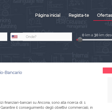
Página inicial
Regista-te
Oferta
0
km a
30
km desd
rio-Bancario
zi finanziari-bancari su Ancona, sono alla ricerca di: 1
 -Garantire il conseguimento degli obiettivi commerciali, in