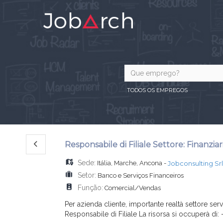
TODOS OS EMPREGOS
Responsabile di Filiale Settore: Finanzia
Sede:
Itália
,
Marche
,
Ancona
-
Jobconsulting Srl
Setor:
Banco e Serviços Financeiros
Função:
Comercial/Vendas
Per azienda cliente, importante realtà settore servi
Responsabile di Filiale La risorsa si occuperà di:
...