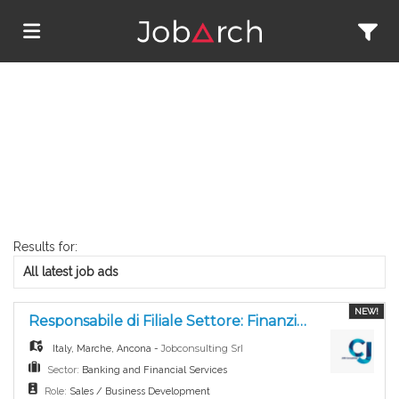
Home
Search
Job
Results for:
All latest job ads
list
Upload
NEW!
Responsabile di Filiale Settore: Finanziario-Bancario
your
Login
Jobconsulting Srl
Italy
,
Marche
,
Ancona
-
Sector:
Banking and Financial Services
Role:
Sales / Business Development