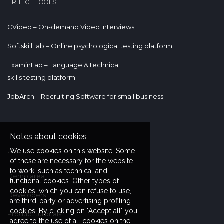
HR TECH TOOLS
CVideo – On-demand Video Interviews
SoftskillLab – Online psychological testing platform
ExaminLab – Language & technical
skills testing platform
JobArch – Recruiting Software for small business
Notes about cookies
We use cookies on this website. Some
USEFUL LINKS
of these are necessary for the website
to work, such as technical and
Demo area
functional cookies. Other types of
cookies, which you can refuse to use,
Developers
are third-party or advertising profiling
cookies. By clicking on "Accept all" you
Product tutorials
agree to the use of all cookies on the